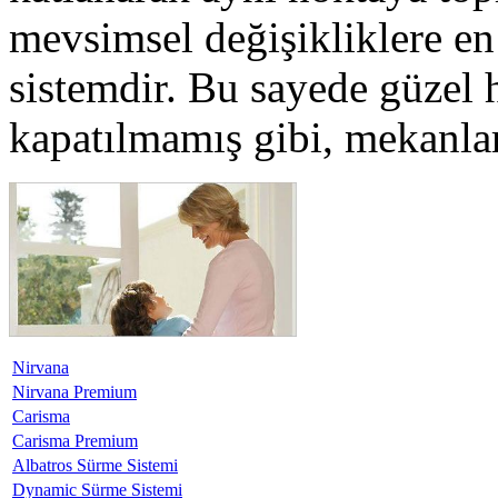
mevsimsel değişikliklere en 
sistemdir. Bu sayede güzel h
kapatılmamış gibi, mekanlar
Nirvana
Nirvana Premium
Carisma
Carisma Premium
Albatros Sürme Sistemi
Dynamic Sürme Sistemi