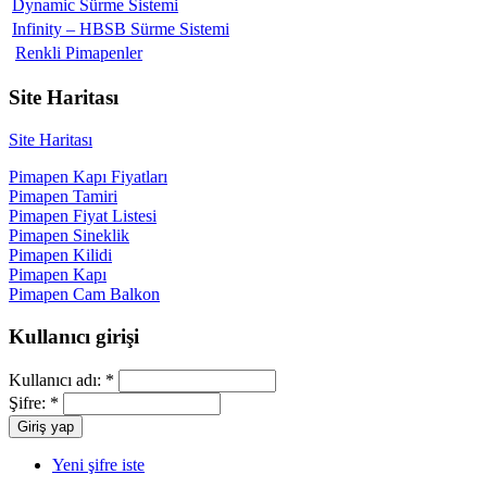
Dynamic Sürme Sistemi
Infinity – HBSB Sürme Sistemi
Renkli Pimapenler
Site Haritası
Site Haritası
Pimapen Kapı Fiyatları
Pimapen Tamiri
Pimapen Fiyat Listesi
Pimapen Sineklik
Pimapen Kilidi
Pimapen Kapı
Pimapen Cam Balkon
Kullanıcı girişi
Kullanıcı adı:
*
Şifre:
*
Yeni şifre iste