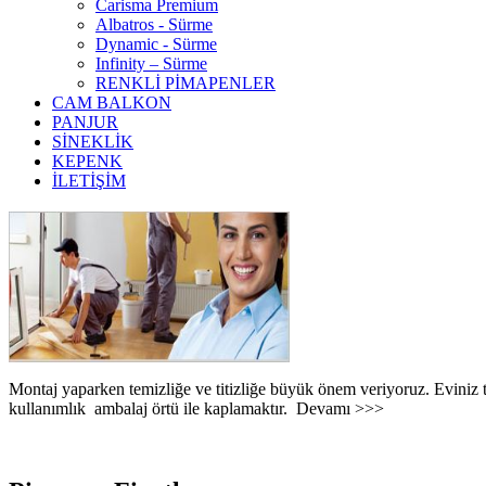
Carisma Premium
Albatros - Sürme
Dynamic - Sürme
Infinity – Sürme
RENKLİ PİMAPENLER
CAM BALKON
PANJUR
SİNEKLİK
KEPENK
İLETİŞİM
Montaj yaparken temizliğe ve titizliğe büyük önem veriyoruz. Eviniz to
kullanımlık ambalaj örtü ile kaplamaktır. Devamı >>>